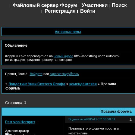
Файловый сервер
Форум
Участники
Поиск
Регистрация
Войти
Активные темы
Объявление
Форум и сайт переводиться на
новый адрес
http://landsthing.ucoz.ru/forum/
регистрацию придется проходить повторно.
Привет, Гость!
Войдите
или
зарегистрируйтесь
.
»
Ландстинг Унии Святого Олафа
»
комендантская
»
Правила
форума
Страница:
1
Правила форума
1
Поделиться
2005-12-17 00:50:51
Petr von Hortgart
Правила этого форума просты и
Администратор
незатейливы.