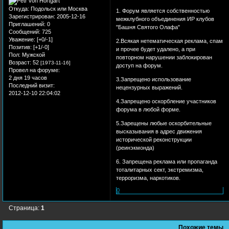
Откуда:
Подольск или Москва
1. Форум является собственностью
Зарегистрирован
: 2005-12-16
межклубного объединения ИР клубов
Приглашений:
0
"Башня Святого Олафа"
Сообщений:
725
Уважение:
[+0/-1]
2.Всякая нетематическая реклама, спам
Позитив:
[+1/-0]
и прочее будет удалено, а при
Пол:
Мужской
повторном нарушении заблокирован
Возраст:
52
[1973-11-16]
доступ на форум.
Провел на форуме:
2 дня 19 часов
3.Запрещено использование
Последний визит:
нецензурных выражений.
2012-12-10 22:04:02
4.Запрещено оскорбление участников
форума в любой форме.
5.Зарещены любые оскорбительные
высказывания в адрес движения
исторической реконструкции
(реинэкмонда)
6. Запрещена реклама или пропаганда
тоталитарных сект, экстремизма,
терроризма, наркотиков.
0
Страница:
1
Похожие темы