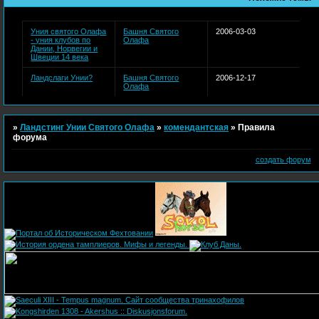
Уния святого Олафа
Башня Святого
2006-03-03
- уния клубов по
Олафа
Дании, Норвегии и
Швеции 14 века
Ландслаги Унии?
Башня Святого
2006-12-17
Олафа
»
Ландстинг Унии Святого Олафа
»
комендантская
»
Правила
форума
создать форум