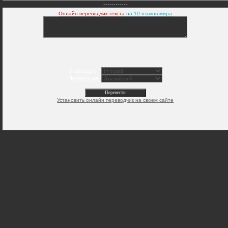
------------
Онлайн переводчик текста
на 10 языков мира
Перевод с :
Перевод на:
Установить онлайн переводчик на своем сайте