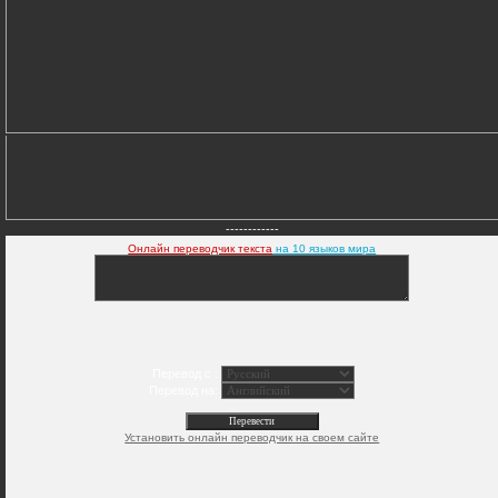
------------
Онлайн переводчик текста
на 10 языков мира
Перевод с :
Перевод на:
Установить онлайн переводчик на своем сайте