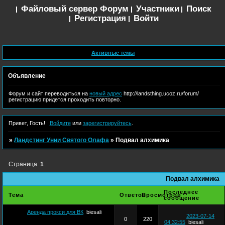
Файловый сервер
Форум
Участники
Поиск
Регистрация
Войти
Активные темы
Объявление
Форум и сайт переводиться на
новый адрес
http://landsthing.ucoz.ru/forum/
регистрацию придется проходить повторно.
Привет, Гость!
Войдите
или
зарегистрируйтесь
.
»
Ландстинг Унии Святого Олафа
»
Подвал алхимика
Страница:
1
Подвал алхимика
Последнее
Тема
Ответов
Просмотров
сообщение
Аренда прокси для ВК
biesali
2023-07-14
0
220
04:32:55
biesali