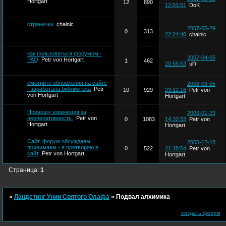
Hortgart
12
890
12:01:51
DoK
странички
chainic
2007-05-29
0
313
22:24:40
chainic
как пользоваться форумом -
2007-04-05
FAQ
Petr von Hortgart
1
462
20:55:53
ulfr
смотрите обновления на сайте
2006-03-05
- заработала библиотека
Petr
10
929
23:12:16
Petr von
von Hortgart
Hortgart
Приношу извинения за
2006-01-23
неоперативность.
Petr von
0
1083
14:32:53
Petr von
Hortgart
Hortgart
Сайт, форум обсуждаем,
2005-12-18
принимаем - я претворяю в
0
522
21:38:54
Petr von
сайт
Petr von Hortgart
Hortgart
Страница:
1
»
Ландстинг Унии Святого Олафа
»
Подвал алхимика
создать форум