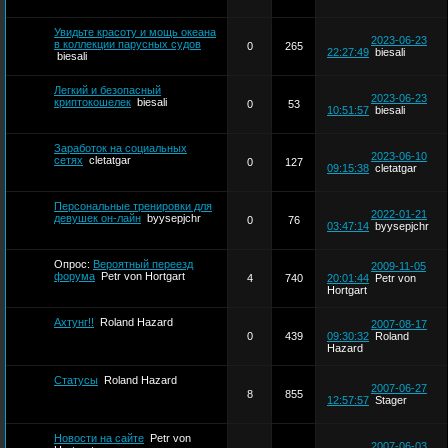
Увидьте красоту и мощь океана
2023-06-23
в коллекции парусных судов
0
265
22:27:49
biesali
biesali
Легкий и безопасный
2023-06-23
криптокошелек
biesali
0
53
10:51:57
biesali
Заработок на социальных
2023-06-10
сетях
cletatgar
0
127
09:15:38
cletatgar
Персональные тренировки для
2022-01-21
девушек он-лайн
byysepjchr
0
76
03:47:14
byysepjchr
Опрос:
Вероятный переезд
2009-11-05
форума
Petr von Hortgart
4
740
20:01:44
Petr von
Hortgart
Ахтунг!!
Roland Hazard
2007-08-17
0
439
09:30:32
Roland
Hazard
Статусы
Roland Hazard
2007-06-27
8
855
12:57:57
Stager
Новости на сайте
Petr von
2007-06-03