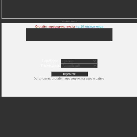
------------
Онлайн переводчик текста
на 10 языков мира
Перевод с :
Перевод на:
Установить онлайн переводчик на своем сайте