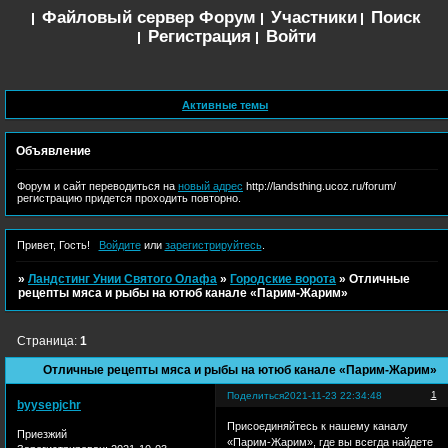
Файловый сервер
Форум
Участники
Поиск
Регистрация
Войти
Активные темы
Объявление
Форум и сайт переводиться на
новый адрес
http://landsthing.ucoz.ru/forum/
регистрацию придется проходить повторно.
Привет, Гость!
Войдите
или
зарегистрируйтесь
.
»
Ландстинг Унии Святого Олафа
»
Городские ворота
»
Отличные
рецепты мяса и рыбы на ютюб канале «Парим-Жарим»
Страница:
1
Отличные рецепты мяса и рыбы на ютюб канале «Парим-Жарим»
1
Поделиться
2021-11-23 22:34:48
byysepjchr
Присоединяйтесь к нашему каналу
Приезжий
«Парим-Жарим», где вы всегда найдете