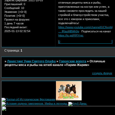
Зарегистрирован
: 2021-10-03
отличные рецепты мяса и рыбы,
Приглашений:
0
приготовленные на костре или углях, а
Сообщений:
10
также сможете проследить за нашей
Уважение:
[+0/-0]
стройкой и благоустройством участка,
Позитив:
[+0/-0]
все это с юмором и приколами,
Провел на форуме:
подключайтесь!
1 день 7 часов
https://www.youtube.com/channel/UCNvnhR
Последний визит:
2025-01-13 02:32:54
… fRauMBWh0g
Подписаться на канал
https://is.gd/RRYrgc
0
Страница:
1
»
Ландстинг Унии Святого Олафа
»
Городские ворота
»
Отличные
рецепты мяса и рыбы на ютюб канале «Парим-Жарим»
создать форум